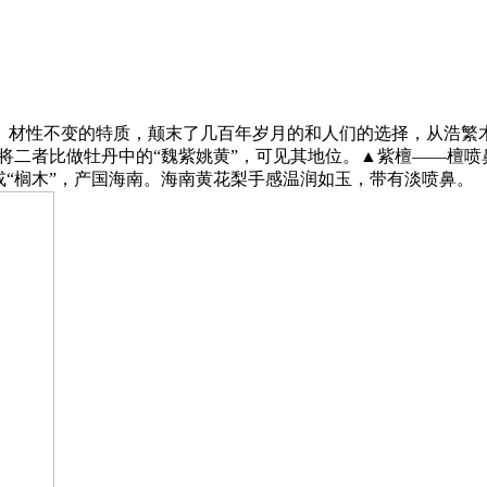
性不变的特质，颠末了几百年岁月的和人们的选择，从浩繁木
家将二者比做牡丹中的“魏紫姚黄”，可见其地位。▲紫檀——檀
或“榈木”，产国海南。海南黄花梨手感温润如玉，带有淡喷鼻。