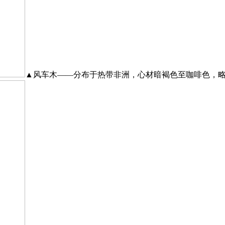
▲风车木——分布于热带非洲，心材暗褐色至咖啡色，