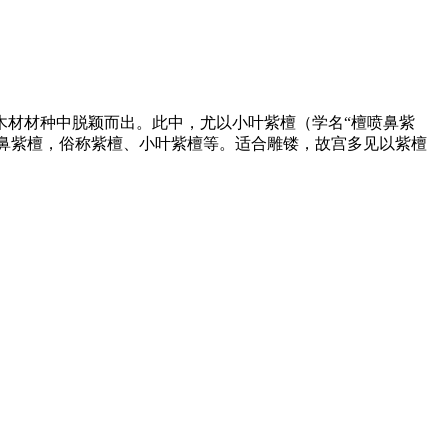
材材种中脱颖而出。此中，尤以小叶紫檀（学名“檀喷鼻紫
喷鼻紫檀，俗称紫檀、小叶紫檀等。适合雕镂，故宫多见以紫檀