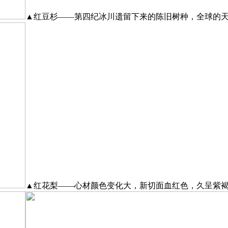
▲红豆杉——第四纪冰川遗留下来的陈旧树种，全球的
▲红花梨——心材颜色变化大，新切面血红色，久呈紫