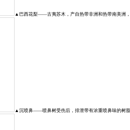
▲巴西花梨——古夷苏木，产自热带非洲和热带南美洲
▲沉喷鼻——喷鼻树受伤后，排泄带有浓重喷鼻味的树